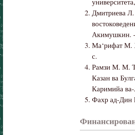
университета, 
Дмитриева Л.
востоковедени
Акимушкин. - М
Ма‘рифат М. Х
с.
Рамзи М. М. Т
Казан ва Булга
Каримийа ва-л
Фахр ад-Дин Р.
Финансирова