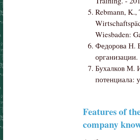
Training. - 20
Rebmann, K., T
Wirtschaftspäd
Wiesbaden: Ga
Федорова Н. 
организации. 
Бухалков М. 
потенциала: у
Features of th
company knowl