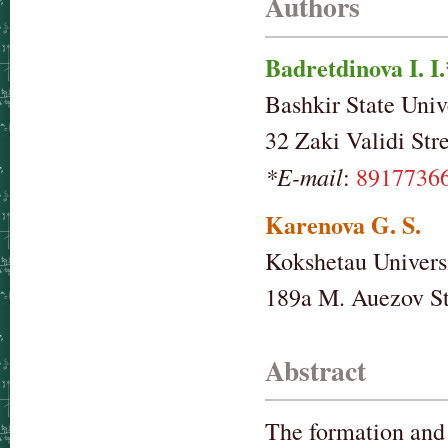
Authors
Badretdinova I. I.
Bashkir State Univ
32 Zaki Validi Str
*E-mail
:
8917736
Karenova G. S.
Kokshetau Univers
189a M. Auezov St
Abstract
The formation and 