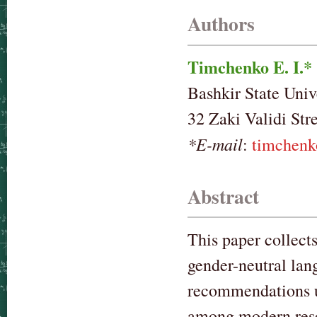
Authors
Timchenko E. I.*
Bashkir State Univ
32 Zaki Validi Str
*E-mail
:
timchen
Abstract
This paper collect
gender-neutral lan
recommendations us
among modern resea