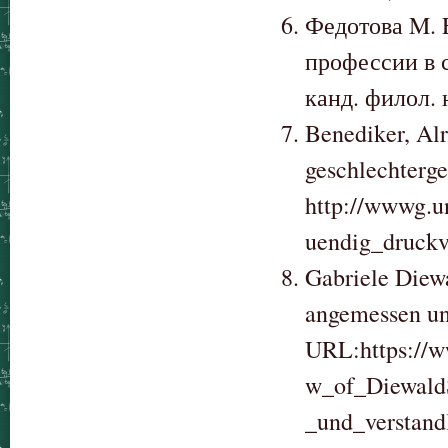
Федотова M. 
профессии в 
канд. филол. н
Benediker, Alr
geschlechterg
http://wwwg.un
uendig_druckv
Gabriele Diewa
angemessen und
URL:https://w
w_of_Diewald
_und_verstand