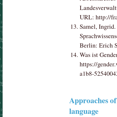
Landesverwaltu
URL: http://fr
Samel, Ingrid.
Sprachwissensc
Berlin: Erich 
Was ist Gende
https://gende
a1b8-5254004
Approaches of 
language