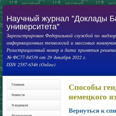
Пер
ос
со
Научный журнал "Доклады Б
университета"
Зарегистрирован Федеральной службой по надзору
информационных технологий и массовых коммуник
Регистрационный номер и дата принятия решения
№ ФС77-84539 от 29 декабря 2022 г.
ISSN 2587-6546 (Online)
Способы ген
Главная
немецкого я
Новости
О журнале
Вернуться к спи
Редколлегия