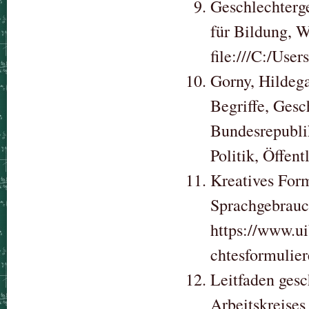
Geschlechterge
für Bildung, 
file:///C:/Use
Gorny, Hildega
Begriffe, Gesc
Bundesrepublik
Politik, Öffent
Kreatives For
Sprachgebrau
https://www.ui
chtesformulie
Leitfaden ges
Arbeitskreise