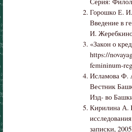
Серия: Филоло
Горошко Е. И.
Введение в ге
И. Жеребкиной
«Закон о кре
https://novay
femininum-reg
Исламова Ф. А
Вестник Башк
Изд- во Башки
Кирилина А. 
исследования
записки, 2005