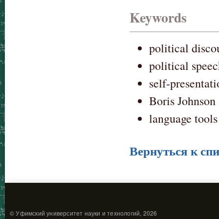
Keywords
political disco
political spee
self-presentati
Boris Johnson
language tools
Вернуться к спи
© Уфимский университет науки и технологий, 2026