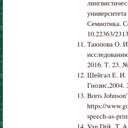
лингвистичес
университета
Семиотика. Се
10.22363/2313
Таюпова О. И
исследованию
2016. Т. 23. №
Шейгал Е. И.
Гнозис,2004. 
Boris Johnson’
https://www.go
speech-as-prim
Van Dijk, T. A.