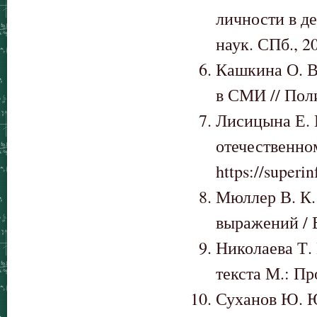
личности в де
наук. СПб., 2
Кашкина О. В
в СМИ // Поли
Лисицына Е. 
отечественно
https://superi
Мюллер В. К.
выражений / В
Николаева Т.
текста М.: Пр
Суханов Ю. Ю