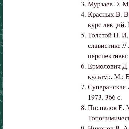
Мурзаев Э. М.
Красных В. В
курс лекций. 
Толстой Н. И
славистике //
перспективы: 
Ермолович Д.
культур. М.: В
Суперанская 
1973. 366 с.
Поспелов Е. 
Топонимическ
Никонов В. А.