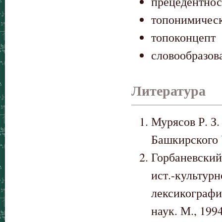
прецедентнос
топонимическ
топоконцепт
словообразов
Литература
Мурясов Р. З.
Башкирского У
Горбаневский
ист.-культурн
лексикографи
наук. М., 1994