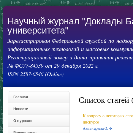
Пер
ос
со
Научный журнал "Доклады Б
университета"
Зарегистрирован Федеральной службой по надзору
информационных технологий и массовых коммуник
Регистрационный номер и дата принятия решения
№ ФС77-84539 от 29 декабря 2022 г.
ISSN 2587-6546 (Online)
Список статей 
Главная
Новости
К вопросу о некоторых спо
О журнале
дискурсе
Ахметгареева О. Ф.
Редколлегия