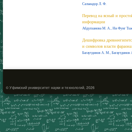
Сальвадор Л. Ф.
Перевод на ясный и просто
информации
Абдулханова М. А., Ни Фунг Тха
Дешифровка древнеегипетс
и символов власти фараона:
Багаутдинов А. М., Багаутдинов 
© Уфимский университет науки и технологий, 2026