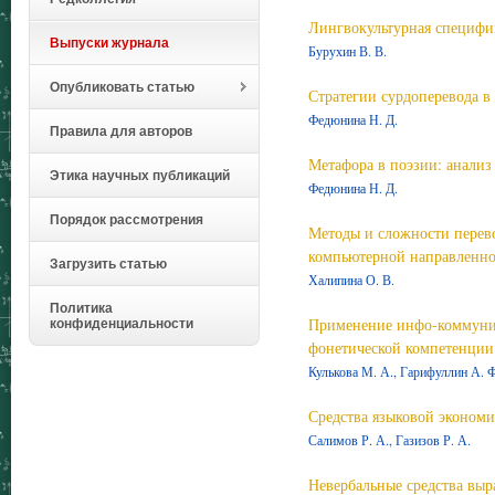
Лингвокультурная специфик
Выпуски журнала
Бурухин В. В.
Опубликовать статью
Стратегии сурдоперевода в
Федюнина Н. Д.
Правила для авторов
Метафора в поэзии: анализ
Этика научных публикаций
Федюнина Н. Д.
Порядок рассмотрения
Методы и сложности перево
компьютерной направленност
Загрузить статью
Халипина О. В.
Политика
Применение инфо-коммуни
конфиденциальности
фонетической компетенции 
Кулькова М. А., Гарифуллин А. Ф
Средства языковой экономи
Салимов Р. А., Газизов Р. А.
Невербальные средства вы