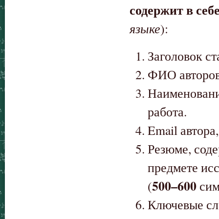
содержит в се
языке
):
Заголовок ст
ФИО авторов
Наименовани
работа.
Email автора
Резюме, сод
предмете исс
500–600
(
сим
Ключевые сло