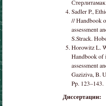
Стерлитамак
Sadler P., Et
// Handbook of
assessment and
S.Strack. Hob
Horowitz L. W
Handbook of i
assessment and
Gaziziva, B. 
Pp. 123–143.
Диссертации: